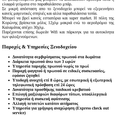
ελαφρά γεύματα στο παραθαλάσσιο μπάρ.
Σε μικρή απόσταση απο το ξενοδοχείο μπορεί να εξερευνήσει
κανείς μαγευτικές σπηλιές και αλλα παραθαλάσσια τοπία.
Μπορεί να βρεί κανείς εστιατόρια και super market. Η πόλη της
Κορώνης βρίσκεται μόλις 12χλμ μακριά ενώ το αεροδρόμιο της
Καλαμάτας απέχει 30χλμ.
Παρέχονται επίσης δωρεάν Wifi και πάρκινγκ για τα αυτοκίνητα
των φιλοξενούμενων.
Παροχές & Υπηρεσίες Ξενοδοχείου
Δυνατότητα σερβιρίσματος πρωινού στα δωμάτια
Διάρκεια πρωινού άνω των 3 ωρών
Υπηρεσία παροχής πρωινού νωρίς το πρωί
Παροχή φαγητού ή πρωινού σε ειδικές συσκευασίες,
εφόσον ζητηθεί
Υποδοχή ανοιχτή επί 8 ώρες, με εσωτερική ή εξωτερική
τηλεφωνική πρόσβαση επί 24 ώρες
Δυνατότητα προσθήκης παιδικού κρεβατιού
Επιλογή μαξιλαριών διαφόρων τύπων, υποαλλεργικά
Υπηρεσία ή συσκευή αφύπνισης
Αλλαγή πετσετών κατόπιν αιτήματος
Υπηρεσία για γρήγορη αναχώρηση (Express check out
service)